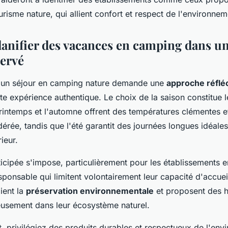
urisme nature, qui allient confort et respect de l'environnem
nifier des vacances en camping dans un
servé
 d'un séjour en camping nature demande une
approche réflé
te expérience authentique. Le choix de la saison constitue 
printemps et l'automne offrent des températures clémentes e
érée, tandis que l'été garantit des journées longues idéales 
ieur.
ticipée s'impose, particulièrement pour les établissements
onsable qui limitent volontairement leur capacité d'accue
gient la
préservation environnementale
et proposent des 
eusement dans leur écosystème naturel.
, privilégiez des produits durables et respectueux de l'env