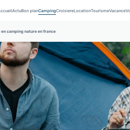
ccueil
Actu
Bon plan
Camping
Croisiere
Location
Tourisme
Vacance
V
e en camping nature en france