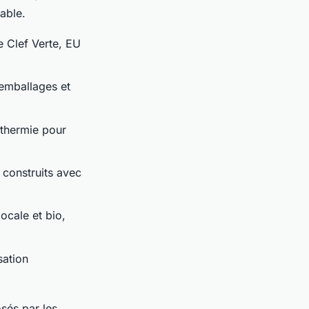
able.
e Clef Verte, EU
 emballages et
thermie pour
construits avec
ocale et bio,
sation
sés par les