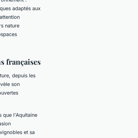
niques adaptés aux
attention
rs nature
 espaces
ns françaises
ure, depuis les
vèle son
ouvertes
 que l'Aquitaine
asion
vignobles et sa