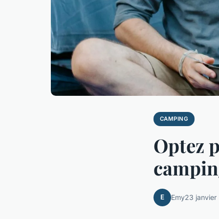
CAMPING
Optez p
camping
E
Emy
23 janvier