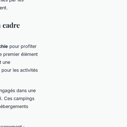
ent.
 cadre
chie
pour profiter
le premier élément
t une
pour les activités
 engagés dans une
il. Ces campings
hébergements
ironnement :