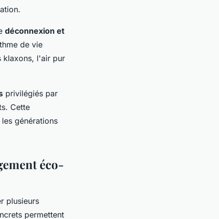
ation.
de
déconnexion et
ythme de vie
klaxons, l'air pur
s
privilégiés par
ts. Cette
 les générations
rgement éco-
r plusieurs
oncrets permettent