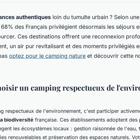
ances authentiques
loin du tumulte urbain ? Selon une
68% des Français privilégient désormais les séjours e
ourcer. Ces destinations offrent une reconnexion prof
nt, un air pur revitalisant et des moments privilégiés e
 pas
optez pour le camping nature
et découvrir cette n
oisir un camping respectueux de l'env
g respectueux de l'environnement, c'est participer activeme
a biodiversité
française. Ces établissements adoptent des 
gent les écosystèmes locaux : gestion raisonnée de l'eau, tr
gies renouvelables et préservation des espaces naturels. Vot