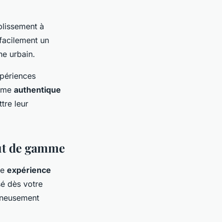
blissement à
facilement un
ne urbain.
xpériences
isme
authentique
tre leur
aut de gamme
ne
expérience
é dès votre
gneusement