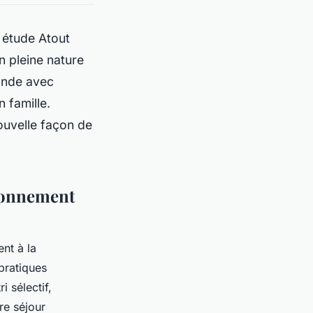
 étude Atout
n pleine nature
onde avec
n famille.
ouvelle façon de
ironnement
nt à la
pratiques
i sélectif,
re séjour