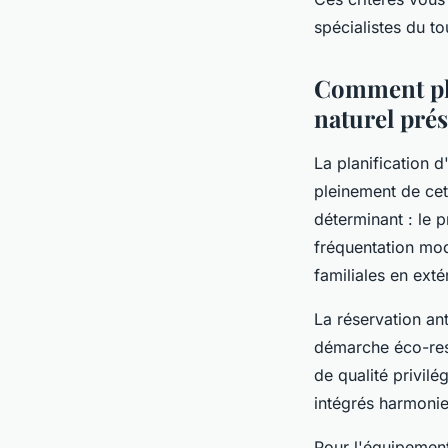
spécialistes du to
Comment pla
naturel pré
La planification
pleinement de cet
déterminant : le 
fréquentation mod
familiales en extér
La réservation an
démarche éco-resp
de qualité privilé
intégrés harmoni
Pour l'équipement