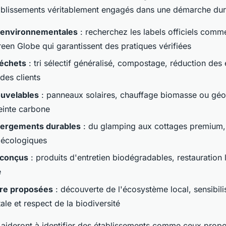
établissements véritablement engagés dans une démarche dur
s environnementales
: recherchez les labels officiels comm
een Globe qui garantissent des pratiques vérifiées
déchets
: tri sélectif généralisé, compostage, réduction des
 des clients
ouvelables
: panneaux solaires, chauffage biomasse ou géo
einte carbone
ergements durables
: du glamping aux cottages premium, 
 écologiques
-conçus
: produits d'entretien biodégradables, restauration l
e
ure proposées
: découverte de l'écosystème local, sensibili
le et respect de la biodiversité
 aideront à identifier des établissements comme ceux propo