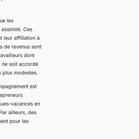
ue les
u assimilé. Ces
leur affiliation à
tes de revenus sont
availleurs dont
f ne soit accordé
ls plus modestes.
compagnement est
repreneurs
hèques-vacances en
ar ailleurs, des
ment pour les