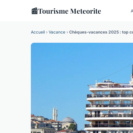
📰
Tourisme Meteorite
A
Accueil
›
Vacance
›
Chèques-vacances 2025 : top con