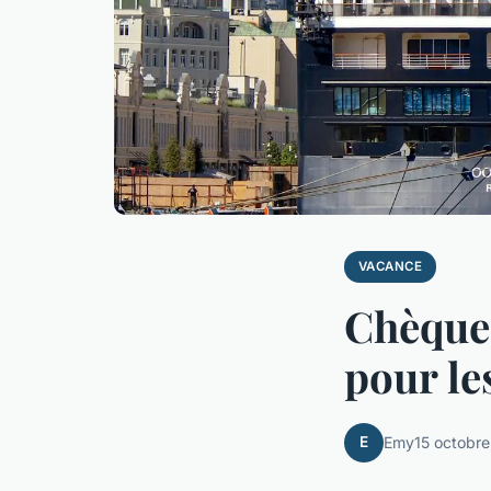
VACANCE
Chèques
pour le
E
Emy
15 octobr