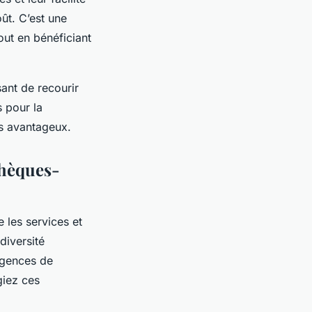
ût. C’est une
out en bénéficiant
sant de recourir
 pour la
ifs avantageux.
Chèques-
e les services et
diversité
 agences de
giez ces