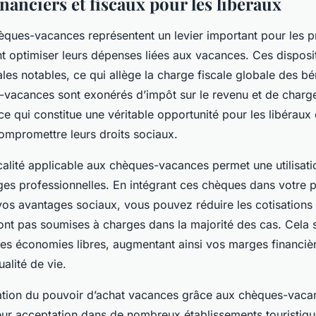
nanciers et fiscaux pour les libéraux
ques-vacances représentent un levier important pour les p
nt optimiser leurs dépenses liées aux vacances. Ces disposit
les notables, ce qui allège la charge fiscale globale des bé
s-vacances sont exonérés d’impôt sur le revenu et de charg
 ce qui constitue une véritable opportunité pour les libéraux 
ompromettre leurs droits sociaux.
iscalité applicable aux chèques-vacances permet une utilisat
ges professionnelles. En intégrant ces chèques dans votre p
os avantages sociaux, vous pouvez réduire les cotisations 
t pas soumises à charges dans la majorité des cas. Cela s
es économies libres, augmentant ainsi vos marges financièr
ualité de vie.
ation du pouvoir d’achat vacances grâce aux chèques-vaca
eur acceptation dans de nombreux établissements touristiques