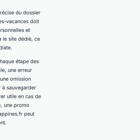
récise du dossier
ues-vacances doit
rsonnelles et
le site dédié, ce
diate.
 chaque étape des
e, une erreur
 une omission
er à sauvegarder
r utile en cas de
e, une promo
appines.fr peut
nt.