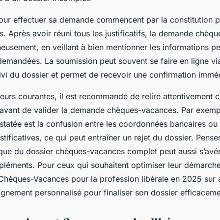
our effectuer sa demande commencent par la constitution p
 Après avoir réuni tous les justificatifs, la demande chèq
neusement, en veillant à bien mentionner les informations pe
demandées. La soumission peut souvent se faire en ligne via 
uivi du dossier et permet de recevoir une confirmation immé
rreurs courantes, il est recommandé de relire attentivement
vant de valider la demande chèques-vacances. Par exempl
tatée est la confusion entre les coordonnées bancaires ou
stificatives, ce qui peut entraîner un rejet du dossier. Pens
ue du dossier chèques-vacances complet peut aussi s’avére
éments. Pour ceux qui souhaitent optimiser leur démarch
 Chèques-Vacances pour la profession libérale en 2025 sur 
gnement personnalisé pour finaliser son dossier efficaceme