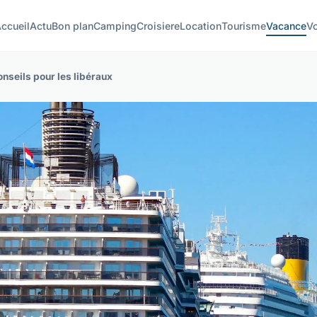
ccueil
Actu
Bon plan
Camping
Croisiere
Location
Tourisme
Vacance
V
seils pour les libéraux