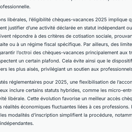
ofessionnelle.
ns libérales, l’éligibilité chèques-vacances 2025 implique q
ent justifier d’une activité déclarée en statut indépendant o
vent répondre à des critères de cotisation sociale, prouvant 
aite ou à un régime fiscal spécifique. Par ailleurs, des limi
arantir l’octroi des chèques-vacances principalement aux tr
pectent un certain plafond. Cela évite ainsi que le dispositi
iers les plus aisés, privilégiant un soutien aux professionne
tés réglementaires pour 2025, une flexibilisation de l’ac
ieux inclure certains statuts hybrides, comme les micro-ent
vité libérale. Cette évolution favorise un meilleur accès c
 réalités économiques fluctuantes liées à ces professions. P
les modalités d’inscription simplifient la procédure, notam
s indépendantes.