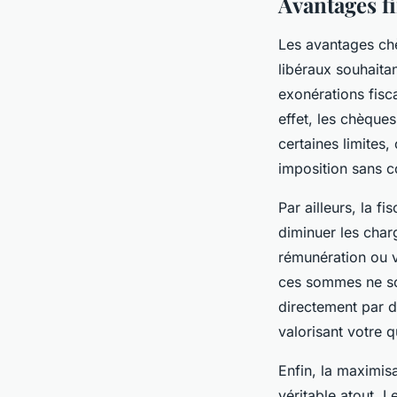
Avantages fi
Les avantages chè
libéraux souhaita
exonérations fisca
effet, les chèque
certaines limites,
imposition sans c
Par ailleurs, la f
diminuer les char
rémunération ou v
ces sommes ne son
directement par d
valorisant votre q
Enfin, la maximis
véritable atout. L