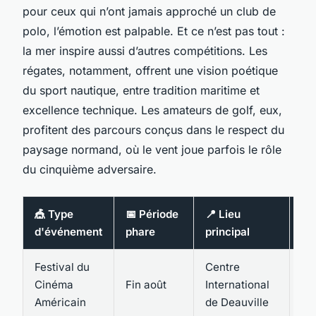
pour ceux qui n’ont jamais approché un club de
polo, l’émotion est palpable. Et ce n’est pas tout :
la mer inspire aussi d’autres compétitions. Les
régates, notamment, offrent une vision poétique
du sport nautique, entre tradition maritime et
excellence technique. Les amateurs de golf, eux,
profitent des parcours conçus dans le respect du
paysage normand, où le vent joue parfois le rôle
du cinquième adversaire.
🎪 Type
📅 Période
📍 Lieu
👨‍
d'événement
phare
principal
Pu
Festival du
Centre
Ci
Cinéma
Fin août
International
fam
Américain
de Deauville
cu