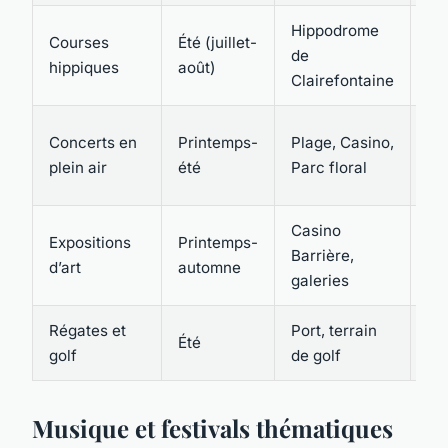
Hippodrome
Fa
Courses
Été (juillet-
de
pa
hippiques
août)
Clairefontaine
d’é
To
Concerts en
Printemps-
Plage, Casino,
pub
plein air
été
Parc floral
tou
Casino
Am
Expositions
Printemps-
Barrière,
d’a
d’art
automne
galeries
se
Régates et
Port, terrain
Pa
Été
golf
de golf
spo
Musique et festivals thématiques