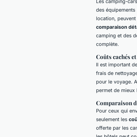
Les camping-cars
des équipements i
location, peuvent
comparaison déta
camping et des dé
complète.
Coûts cachés et
Il est important d
frais de nettoyag
pour le voyage. A
permet de mieux b
Comparaison de
Pour ceux qui env
seulement les
coû
offerte par les ca
les hôtels peut co