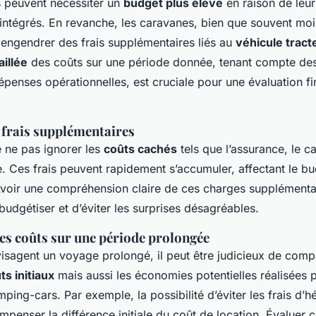
 peuvent nécessiter un
budget plus élevé
en raison de leur
ntégrés. En revanche, les caravanes, bien que souvent moi
 engendrer des frais supplémentaires liés au
véhicule tract
illée
des coûts sur une période donnée, tenant compte des
penses opérationnelles, est cruciale pour une évaluation fi
 frais supplémentaires
e ne pas ignorer les
coûts cachés
tels que l’assurance, le c
e. Ces frais peuvent rapidement s’accumuler, affectant le bu
voir une compréhension claire de ces charges supplémenta
udgétiser et d’éviter les surprises désagréables.
s coûts sur une période prolongée
isagent un voyage prolongé, il peut être judicieux de comp
ts initiaux
mais aussi les économies potentielles réalisées par
mping-cars. Par exemple, la possibilité d’éviter les frais d
mpenser la différence initiale du coût de location. Évaluer 