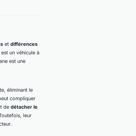
es
et
différences
est un véhicule à
ane est une
, éliminant le
 peut compliquer
nt de
détacher le
outefois, leur
cteur.