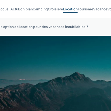
ccueil
Actu
Bon plan
Camping
Croisiere
Location
Tourisme
Vacance
V
e option de location pour des vacances inoubliables ?