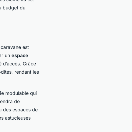
au budget du
 caravane est
ar un
espace
té d’accès. Grâce
dités, rendant les
vie modulable qui
endra de
ou des espaces de
ns astucieuses