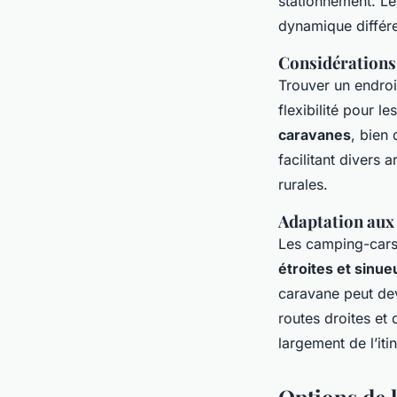
stationnement. Le
dynamique différ
Considérations 
Trouver un endroi
flexibilité pour l
caravanes
, bien
facilitant divers
rurales.
Adaptation aux
Les camping-cars
étroites et sinu
caravane peut deve
routes droites et
largement de l’iti
Options de 