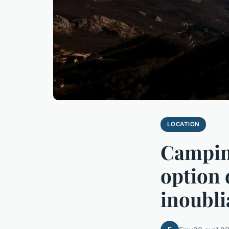
LOCATION
Camping
option 
inoubli