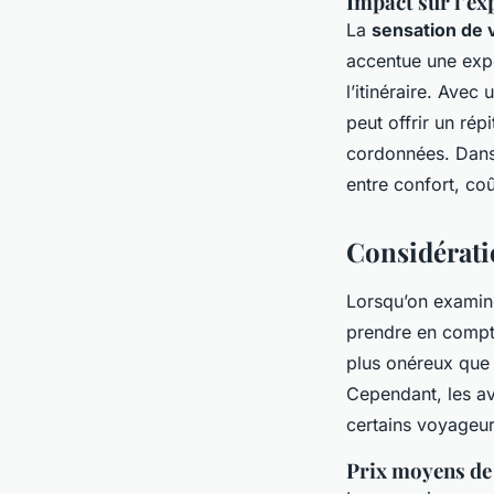
Impact sur l’ex
La
sensation de
accentue une ex
l’itinéraire. Avec
peut offrir un rép
cordonnées. Dans 
entre confort, co
Considérati
Lorsqu’on examin
prendre en compte
plus onéreux que 
Cependant, les av
certains voyageur
Prix moyens de