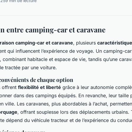
025
9 min de lecture
 entre camping-car et caravane
aison camping-car et caravane
, plusieurs
caractéristiqu
ent qui influencent l’expérience de voyage. Un camping-car 
combinant habitacle et espace de vie, tandis qu’une carav
e tractée par une voiture.
convénients de chaque option
 offrent
flexibilité et liberté
grâce à leur autonomie complète
ionner dans des campings équipés. En revanche, leur taille
en ville. Les caravanes, plus abordables à l’achat, permette
orquage
, offrant souplesse lors des déplacements urbains. T
te dépend du véhicule tracteur et de l’expérience du condu