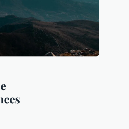
le
nces