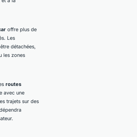
et à la
car
offre plus de
és. Les
 être détachées,
u les zones
des
routes
re avec une
es trajets sur des
e dépendra
ateur.