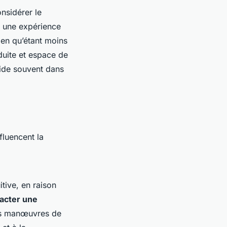
onsidérer le
t une expérience
ien qu’étant moins
duite et espace de
side souvent dans
nfluencent la
tive, en raison
racter une
les manœuvres de