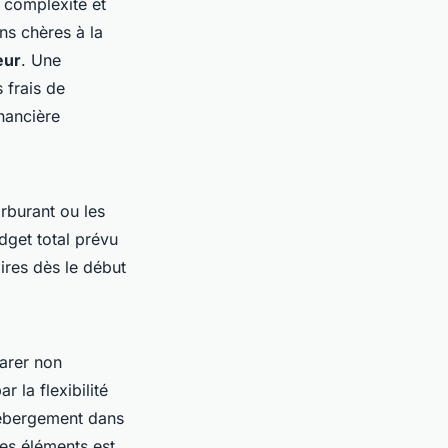
 complexité et
ns chères à la
eur
. Une
 frais de
nancière
arburant ou les
dget total prévu
ires dès le début
arer non
 la flexibilité
’hébergement dans
ces éléments est